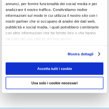
annunci, per fornire funzionalità dei social media e per
analizzare il nostro traffico. Condividiamo inoltre
informazioni sul modo in cui utilizza il nostro sito con i
nostri partner che si occupano di analisi dei dati web,
pubblicità e social media, i quali potrebbero combinarle
con altre informazioni che ha fornito loro o che hanno
raccolto dal suo utilizzo dei loro servizi.
2017 GLOBAL HANDWASHING DAY
Mostra dettagli
OUR HANDS, OUR FUTURE! Washing your hands
Accetta tutti i cookie
properly matters. Correct choice of hand drying method
matters. #GlobalHandwashingDay #Handhygiene
Usa solo i cookie necessari