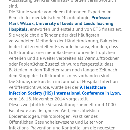
Ausstattung der Krankenhaus-Toiletten verantwortlich
sind.
Die Studie wurde von einem führenden Experten im
Bereich der medizinischen Mikrobiologie,
Professor
Mark Wilcox, University of Leeds und Leeds Teaching
Hospitals,
entworfen und erstellt und von ETS finanziert.
Sie vergleicht die Tendenz der drei häufigsten
verwendeten Methoden der Händetrocknung, Bakterien
in der Luft zu verteilen. Es wurde herausgefunden, dass
Luftstromtrockner mehr Bakterien führende Tröpfchen
verteilen und sie weiter verbreiten als Warmlufttrockner
oder Papiertücher. Zusätzlich wurde festgestellt, dass
Bakterien in dem Toilettenraum noch längere Zeit nach
dem Stopp des Luftstromtrockners vorhanden sind.
Die Studie, die kürzlich im Journal of Hospital Infection
veröffentlicht wurde, wurde bei der
9. Healthcare
Infection Society (HIS) International Conference in Lyon,
vom 16.-18. November 2014 vorgestellt.
Diese zweijährliche Veranstaltung sammelt rund 1000
Fachleute aus der ganzen Welt, einschließlich
Epidemiologen, Mikrobiologen, Praktiker des
Öffentlichen Gesundheitswesens und Leiter von
Infektions-Prävention und Kontrolle, um die neuesten