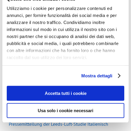
Englisch:
Utilizziamo i cookie per personalizzare contenuti ed
annunci, per fornire funzionalità dei social media e per
Pressemitteilung zur Leeds-Studie auf Englisch
analizzare il nostro traffico. Condividiamo inoltre
informazioni sul modo in cui utilizza il nostro sito con i
Infografik zur Leeds-Studie auf Englisch
nostri partner che si occupano di analisi dei dati web,
Deutsch:
pubblicità e social media, i quali potrebbero combinarle
con altre informazioni che ha fornito loro o che hanno
Pressemitteilung zur Leeds-Luft-Studie auf Deutsch
raccolto dal suo utilizzo dei loro servizi.
Infografik zur Leeds-Studie auf Deutsch
Mostra dettagli
Französisch:
Pressemitteilung Leeds-Luft-Studie Französisch
Accetta tutti i cookie
Infografik der Leeds Studie Französisch
Usa solo i cookie necessari
Italienisch:
Pressemitteilung der Leeds-Luft-Studie Italienisch