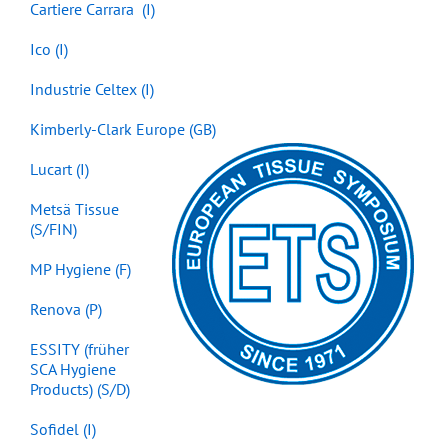
Cartiere Carrara (I)
Ico (I)
Industrie Celtex (I)
Kimberly-Clark Europe (GB)
Lucart (I)
Metsä Tissue
(S/FIN)
MP Hygiene (F)
Renova (P)
ESSITY (früher
SCA Hygiene
Products) (S/D)
Sofidel (I)