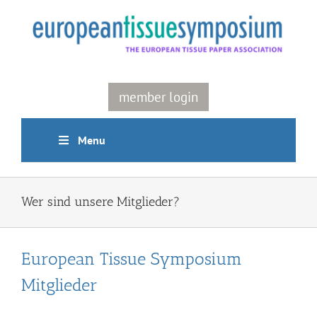
Skip
to
content
member login
Menu
Wer sind unsere Mitglieder?
European Tissue Symposium
Mitglieder