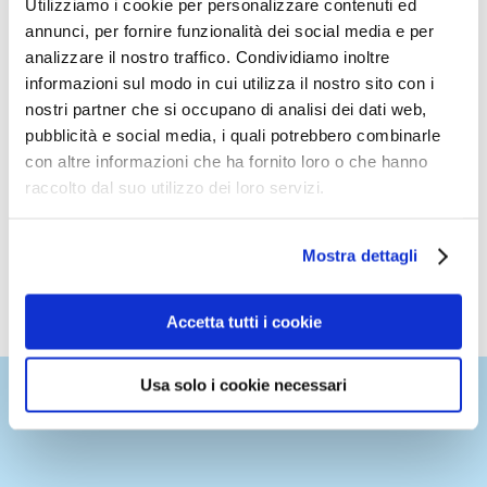
Utilizziamo i cookie per personalizzare contenuti ed
entstehen
annunci, per fornire funzionalità dei social media e per
Konsenserklärung eines Sachverständigengremiums
analizzare il nostro traffico. Condividiamo inoltre
zum Hygienischen Händetrocknen
informazioni sul modo in cui utilizza il nostro sito con i
nostri partner che si occupano di analisi dei dati web,
Seit der Covid-19-Pandemie achten die Menschen in
pubblicità e social media, i quali potrebbero combinarle
Europa stärker auf die Händehygiene
con altre informazioni che ha fornito loro o che hanno
raccolto dal suo utilizzo dei loro servizi.
Tissuepapier: Seit Jahrhunderten nachhaltig produziert
Das European Tissue Symposium nimmt an der
Mostra dettagli
RAI/INTERCLEAN 2022 teil
Accetta tutti i cookie
Usa solo i cookie necessari