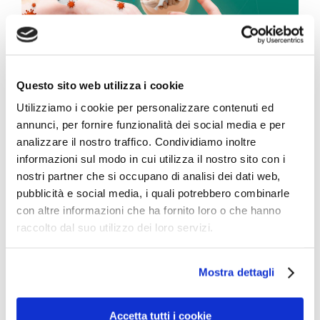
Questo sito web utilizza i cookie
Utilizziamo i cookie per personalizzare contenuti ed
annunci, per fornire funzionalità dei social media e per
analizzare il nostro traffico. Condividiamo inoltre
informazioni sul modo in cui utilizza il nostro sito con i
Nouvelle étude pilote sur la transmission des
nostri partner che si occupano di analisi dei dati web,
microbes depuis les toilettes vers les salles
pubblicità e social media, i quali potrebbero combinarle
con altre informazioni che ha fornito loro o che hanno
communes des hôpitaux (2021)
raccolto dal suo utilizzo dei loro servizi.
Une étude pilote montre que la méthode de séchage
des mains peut avoir un impact significatif sur la
Mostra dettagli
transmission de microbes depuis les toilettes vers les
salles communes des hôpitaux Des niveaux moyens de
contamination 10 fois supérieurs suite au séchage des
Accetta tutti i cookie