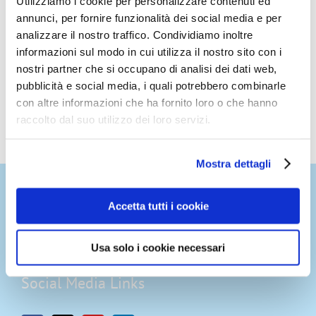
Utilizziamo i cookie per personalizzare contenuti ed
will take action if they don’t find their preferred drying
annunci, per fornire funzionalità dei social media e per
option Brussels, Belgium, 19 September 2022 – A
analizzare il nostro traffico. Condividiamo inoltre
research survey has found that Europeans are more
informazioni sul modo in cui utilizza il nostro sito con i
aware of the importance of proper hand washing and
drying since the start [...]
nostri partner che si occupano di analisi dei dati web,
pubblicità e social media, i quali potrebbero combinarle
con altre informazioni che ha fornito loro o che hanno
raccolto dal suo utilizzo dei loro servizi.
Mostra dettagli
Accetta tutti i cookie
Usa solo i cookie necessari
Social Media Links