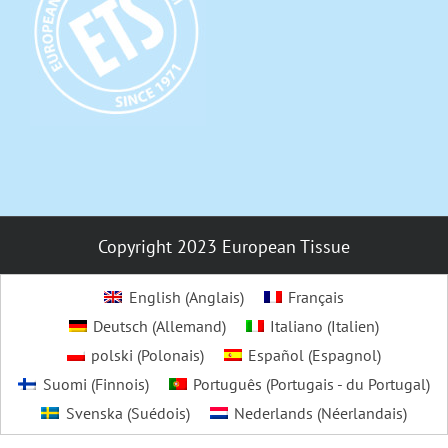
Copyright 2023 European Tissue
English
(
Anglais
)
Français
Deutsch
(
Allemand
)
Italiano
(
Italien
)
polski
(
Polonais
)
Español
(
Espagnol
)
Suomi
(
Finnois
)
Português
(
Portugais - du Portugal
)
Svenska
(
Suédois
)
Nederlands
(
Néerlandais
)