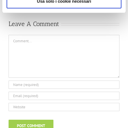
Usa solo i cookie necessari
directeur
RAI/INTERCLEAN
général de
2022, en mai
l’Organisation
Leave A Comment
mondiale de la
Comment
santé