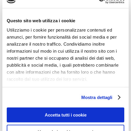
Facebook
X
Reddit
LinkedIn
Tumblr
Pinterest
Vk
Email
Questo sito web utilizza i cookie
Utilizziamo i cookie per personalizzare contenuti ed
About the Author:
roberto berardi
annunci, per fornire funzionalità dei social media e per
analizzare il nostro traffico. Condividiamo inoltre
informazioni sul modo in cui utilizza il nostro sito con i
nostri partner che si occupano di analisi dei dati web,
pubblicità e social media, i quali potrebbero combinarle
con altre informazioni che ha fornito loro o che hanno
Hygiène
raccolto dal suo utilizzo dei loro servizi.
régulière et
Related Posts
sûre des mains,
Mostra dettagli
Le European
de Tedros
e
Tissue
Adhanom
Accetta tutti i cookie
e
Symposium
Ghebreyesus,
sera présent au