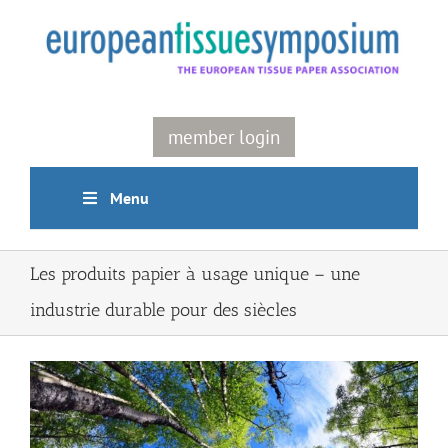
Skip
to
content
member login
Menu
Les produits papier à usage unique – une
industrie durable pour des siècles
View
Larger
Image