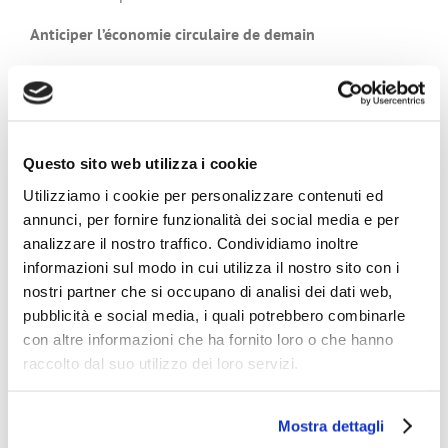
Anticiper l’économie circulaire de demain
Si le secteur des produits papier à usage unique a
toujours travaillé en pensant durabilité, la circularité
dont il est aujourd’hui question et l’importance d’une
consommation et d’une production durables sont
désormais considérées par les gouvernements et les
Questo sito web utilizza i cookie
sociétés du monde entier, et font partie du douzième
objectif de développement durable (ODD 12) des
Utilizziamo i cookie per personalizzare contenuti ed
Nations Unies.
annunci, per fornire funzionalità dei social media e per
analizzare il nostro traffico. Condividiamo inoltre
Par le biais des innovations visant à une réduction, une
informazioni sul modo in cui utilizza il nostro sito con i
réutilisation et une régénération sur toute la chaîne de
nostri partner che si occupano di analisi dei dati web,
valeur, le secteur du produit papier à usage unique
œuvre en faveur des trois piliers de la durabilité, à savoir
pubblicità e social media, i quali potrebbero combinarle
les piliers environnemental, économique et sociétal, et
con altre informazioni che ha fornito loro o che hanno
continue de produire des produits qui sont essentiels
raccolto dal suo utilizzo dei loro servizi.
pour protéger la santé des citoyens de notre planète,
tout en protégeant la planète elle-même.
Mostra dettagli
QUESTIONS?