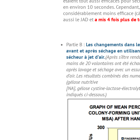
étaient tout aussi efficaces pour séc
en environ 10 secondes. Cependant, 
considérablement moins efficace (cà
aussi le JAD et
a mis 4 fois plus de
Partie B :
Les changements dans le 
avant et après séchage en utilisant
sécheur à jet d’air.
(Après s’être rend
mains de 20 volontaires ont été échan
après lavage et séchage avec un essui
d’air. Les résultats combinés des numé
(gélose nutritive
[NA], gélose cystine-lactose-électrol
indiqués ci-dessous.)