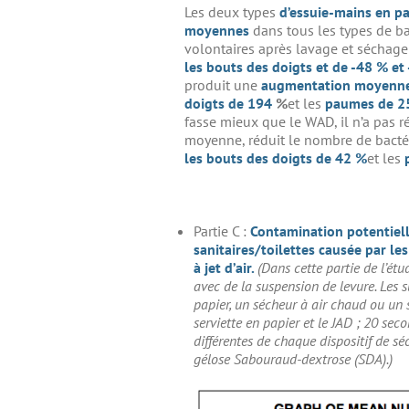
Les deux types
d’essuie-mains en pa
moyennes
dans tous les types de ba
volontaires après lavage et séchag
les bouts des doigts et de -48 % et
produit une
augmentation moyenn
doigts de 194
%
et les
paumes de 
fasse mieux que le WAD, il n’a pas r
moyenne, réduit le nombre de bactérie
les bouts des doigts de 42 %
et les
Partie C :
Contamination potentiell
sanitaires/toilettes causée par le
à jet d’air.
(Dans cette partie de l’ét
avec de la suspension de levure. Les s
papier, un sécheur à air chaud ou un
serviette en papier et le JAD ; 20 sec
différentes de chaque dispositif de s
gélose Sabouraud-dextrose (SDA).)