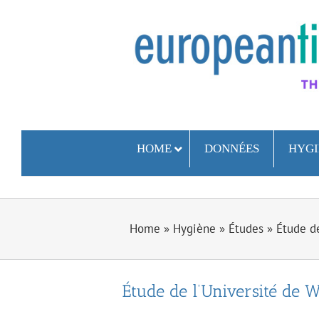
Skip
to
content
HOME
DONNÉES
HYGI
Home
»
Hygiène
»
Études
»
Étude d
Étude de l’Université de 