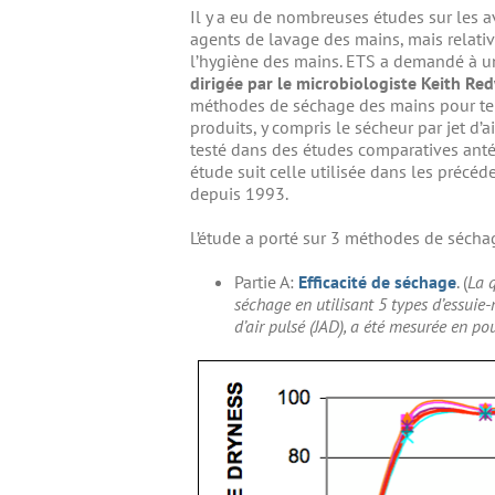
Il y a eu de nombreuses études sur les av
agents de lavage des mains, mais relati
l’hygiène des mains. ETS a demandé à 
dirigée par le microbiologiste Keith Re
méthodes de séchage des mains pour te
produits, y compris le sécheur par jet d
testé dans des études comparatives antér
étude suit celle utilisée dans les précéd
depuis 1993.
L’étude a porté sur 3 méthodes de séchage
Partie A:
Efficacité de séchage
. (
La q
séchage en utilisant 5 types d’essuie
d’air pulsé (JAD), a été mesurée en po