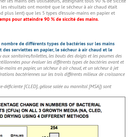
her les mains des utilisateurs, atteignant tous 90 % de siccité
les résultats ont montré que le sécheur à air chaud était
d plus lent) que les 5 types d’essuie-mains en papier et
 temps pour atteindre 90 % de siccité des mains
.
nombre de différents types de bactéries sur les mains
 des serviettes en papier, le sécheur à air chaud et le
u aux sanitaires/toilettes, les bouts des doigts et les paumes des
tillonnées pour évaluer les différents types de bactéries avant et
e-mains en papier, un sécheur à air chaud, et un sécheur à jet
rations bactériennes sur les trois différents milieux de croissance
yte-déficiente [CLED], gélose salée au mannitol [MSA]) sont