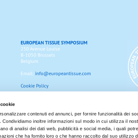
EUROPEAN TISSUE SYMPOSIUM
250 Avenue Louise
B-1050 Brussels
Belgium
Email:
info@europeantissue.com
Cookie Policy
 cookie
rsonalizzare contenuti ed annunci, per fornire funzionalità dei so
Copyright 2023 European Tissue
o. Condividiamo inoltre informazioni sul modo in cui utilizza il nost
ano di analisi dei dati web, pubblicità e social media, i quali pot
utsch
(
Allemand
)
Italiano
(
Italien
)
polski
(
Polonais
)
azioni che ha fornito loro o che hanno raccolto dal suo utilizzo de