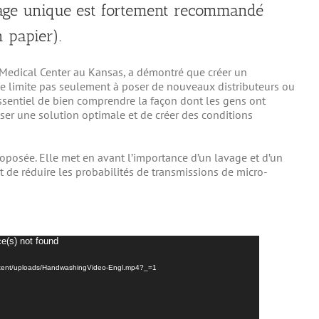
sage unique est fortement recommandé
 papier).
 Medical Center au Kansas, a démontré que créer un
 limite pas seulement à poser de nouveaux distributeurs ou
 essentiel de bien comprendre la façon dont les gens ont
oser une solution optimale et de créer des conditions
oposée. Elle met en avant l’importance d’un lavage et d’un
 de réduire les probabilités de transmissions de micro-
ce(s) not found
content/uploads/HandwashingVideo-Engl.mp4?_=1