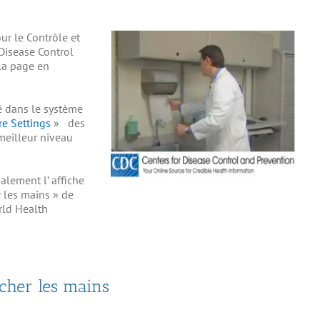
ur le Contrôle et
Disease Control
la page en
té dans le système
re Settings
» des
 meilleur niveau
alement l’ affiche
 les mains » de
rld Health
cher les mains