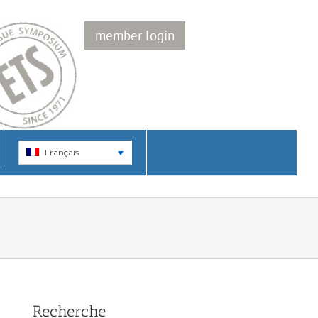
member login
Français
Recherche