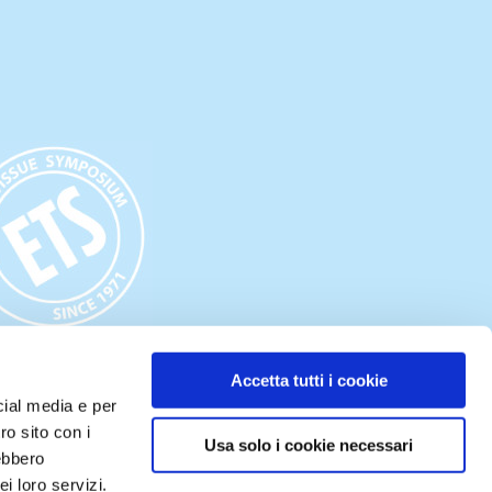
Accetta tutti i cookie
cial media e per
ro sito con i
Usa solo i cookie necessari
rebbero
Español
(
Espagnol
)
Suomi
(
Finnois
)
i loro servizi.