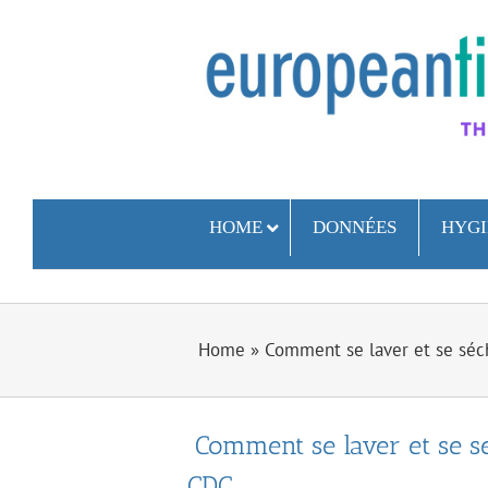
Skip
to
content
HOME
DONNÉES
HYGI
Home
»
Comment se laver et se sé
Comment se laver et se 
CDC