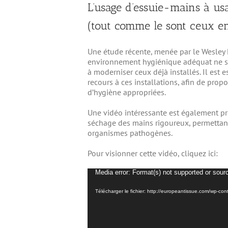
L’usage d’essuie-mains à u
(tout comme le sont ceux en
Une étude récente, menée par le Wesley
environnement hygiénique adéquat ne se
à moderniser ceux déjà installés. Il est
recours à ces installations, afin de prop
d’hygiène appropriées.
Une vidéo intéressante est également pr
séchage des mains rigoureux, permettant
organismes pathogènes.
Pour visionner cette vidéo, cliquez ici:
Lecteur
Media error: Format(s) not supported or sour
vidéo
Télécharger le fichier: http://europeantissue.com/wp-