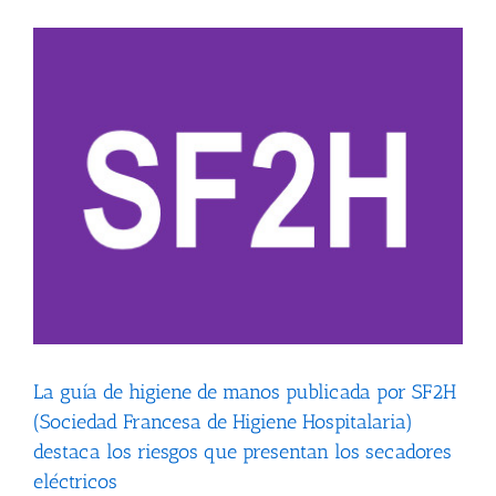
La guía de higiene de manos publicada por SF2H
(Sociedad Francesa de Higiene Hospitalaria)
destaca los riesgos que presentan los secadores
eléctricos