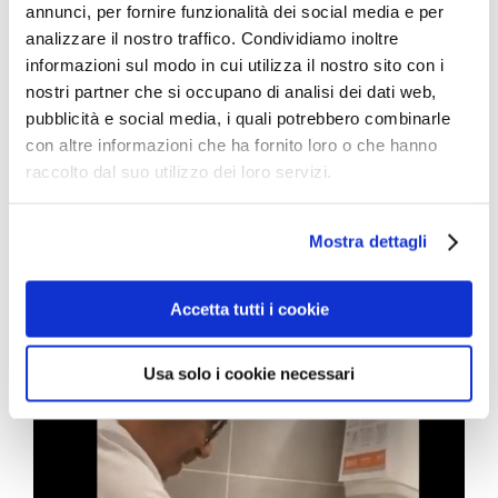
annunci, per fornire funzionalità dei social media e per
microbios desde los baños hasta las salas de los
analizzare il nostro traffico. Condividiamo inoltre
hospitales (2021)
informazioni sul modo in cui utilizza il nostro sito con i
nostri partner che si occupano di analisi dei dati web,
Un nuevo estudio piloto demuestra que el método de
pubblicità e social media, i quali potrebbero combinarle
secado de manos puede tener un impacto significativo
en la transmisión de microbios desde los baños hasta
con altre informazioni che ha fornito loro o che hanno
las salas de los hospitales. Los niveles promedio de
raccolto dal suo utilizzo dei loro servizi.
contaminación son 10 veces más altos después de
secarse las manos con secadores de chorro de aire
Un estudio piloto para investigar [...]
Mostra dettagli
Accetta tutti i cookie
Usa solo i cookie necessari