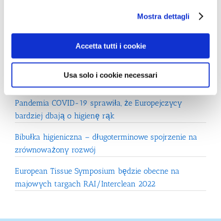
Najnowsze Posty
Mostra dettagli
Wspólne oświadczenie zespołu ekspertów na temat
Accetta tutti i cookie
higienicznego osuszania dłoni
Ocena możliwości skażenia wirusowego przez
Usa solo i cookie necessari
aerozole powstające podczas suszenia rąk.
Pandemia COVID-19 sprawiła, że Europejczycy
bardziej dbają o higienę rąk
Bibułka higieniczna – długoterminowe spojrzenie na
zrównoważony rozwój
European Tissue Symposium będzie obecne na
majowych targach RAI/Interclean 2022