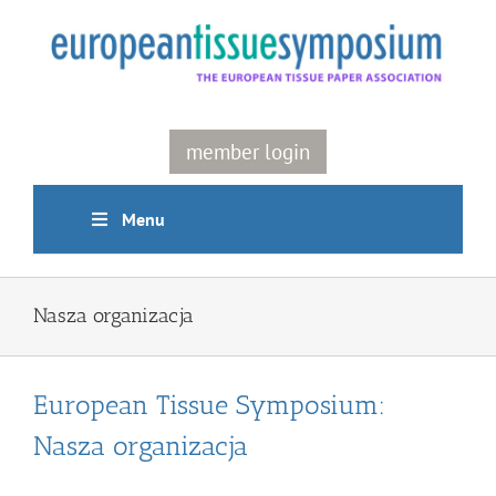
Skip
to
content
member login
Menu
Nasza organizacja
European Tissue Symposium:
Nasza organizacja