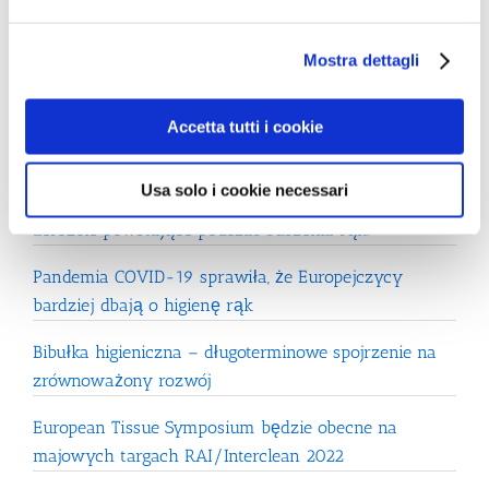
Najnowsze Posty
Mostra dettagli
Wspólne oświadczenie zespołu ekspertów na temat
Accetta tutti i cookie
higienicznego osuszania dłoni
Usa solo i cookie necessari
Ocena możliwości skażenia wirusowego przez
aerozole powstające podczas suszenia rąk.
Pandemia COVID-19 sprawiła, że Europejczycy
bardziej dbają o higienę rąk
Bibułka higieniczna – długoterminowe spojrzenie na
zrównoważony rozwój
European Tissue Symposium będzie obecne na
majowych targach RAI/Interclean 2022