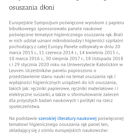
osuszania dłoni
Europejskie Sympozjum poświęcone wyrobom z papieru
bibułkowego sponsorowało panele naukowe
poświęcone tematyce higienicznego osuszania rąk. Brali
w nich udział uznani mikrobiolodzy i higieniści szpitalni
pochodzący z całej Europy. Panele odbywały w dniu 20
marca 2013 r., 11 czerwca 2014 r., 14 kwietnia 2015 r.,
10 marca 2016 r., 30 sierpnia 2017 r., 18 listopada 2018
r. i 29 stycznia 2020
roku
na Uniwersytecie Katolickim w
Leuven. Uczestników panelu poproszono o
przedstawienie stanu nauki na temat osuszania rąk i
wydajności higienicznych urządzeń do ich osuszania,
takich jak: ręczniki papierowe, ręczniki materiałowe i i
elektryczne suszarki, a także o sformułowanie zaleceń
dla przyszłych badań naukowych i polityki na rzecz
społeczeństwa.
Na podstawie
szerokiej literatury naukowej
poświęconej
tematowi higienicznego osuszania rąk panel ten,
składający się z ośmiu europejskich naukowców: