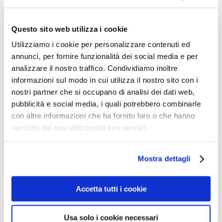
papierowe są najbardziej higienicznym sposobem
osuszania rąk i woli je od każdej innej metody.
Questo sito web utilizza i cookie
Prawie 60% osób potwierdza, że obawia się
Utilizziamo i cookie per personalizzare contenuti ed
potencjalnych zagrożeń dla zdrowia związanych z
annunci, per fornire funzionalità dei social media e per
elektrycznymi suszarkami do rąk ze względu na
możliwość wydmuchiwania bakterii w powietrze.
analizzare il nostro traffico. Condividiamo inoltre
Mężczyźni są bardziej zaniepokojeni niż kobiety, a
informazioni sul modo in cui utilizza il nostro sito con i
młodsi ludzie są znacznie bardziej zaniepokojeni niż
nostri partner che si occupano di analisi dei dati web,
starsi, przy czym 70% osób w wieku od 18 do 34 lat wie
pubblicità e social media, i quali potrebbero combinarle
o możliwych zagrożeniach lub czytało o nich. Najbardziej
con altre informazioni che ha fornito loro o che hanno
zaniepokojeni są Hiszpanie, a najmniej Włosi i
Brytyjczycy.
raccolto dal suo utilizzo dei loro servizi.
Ponadto około dwie trzecie osób przyznaje, że jeśli dana
instytucja nie zapewnia preferowanej przez nich metody
Mostra dettagli
osuszania rąk, wpływa to na ich ogólne postrzeganie
tego miejsca. I na tym nie koniec. Prawie połowa
stwierdziła, że podejmie działania, jeśli preferowana
Accetta tutti i cookie
przez nich metoda osuszania rąk nie będzie dostępna:
niektórzy napiszą złą recenzję, szczególnie Finowie i
Polacy, inni natychmiast opuszczą lokal i nigdy do niego
Usa solo i cookie necessari