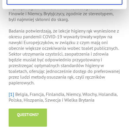
nie wrócą, szczególnie Włosi i Belgowie. a prawie 20%
mężczyzn zgłosi to kierownictwu, szczególnie Polacy,
Finowie i Niemcy. Brytyjczycy, zgodnie ze stereotypem,
byli najmniej skłonni do skarg.
Badania potwierdzają, że lekcje higieny rąk wyniesione z
okresu pandemii COVID-19 wywarły trwały wpływ na
nawyki Europejczyków, w związku z czym mają oni
obecnie większe oczekiwania wobec toalet publicznych.
Sektor utrzymania czystości, zaopatrzenia i zdrowia
będzie musiał być odpowiednio przygotowany i
przestrzegać optymalnych standardów higieny w
toaletach, oferując jednocześnie dostęp do preferowanej
przez ludzi metody osuszania rąk, czyli ręczników
papierowych.
[1]
Belgia, Francja, Finlandia, Niemcy, Włochy, Holandia,
Polska, Hiszpania, Szwecja i Wielka Brytania
QUESTIONS?