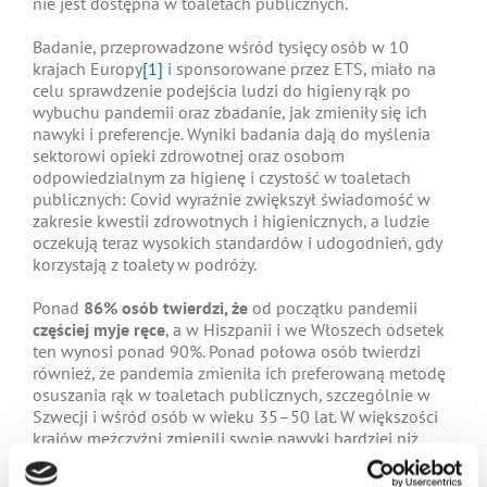
nie jest dostępna w toaletach publicznych.
Badanie, przeprowadzone wśród tysięcy osób w 10
krajach Europy
[1]
i sponsorowane przez ETS, miało na
celu sprawdzenie podejścia ludzi do higieny rąk po
wybuchu pandemii oraz zbadanie, jak zmieniły się ich
nawyki i preferencje. Wyniki badania dają do myślenia
sektorowi opieki zdrowotnej oraz osobom
odpowiedzialnym za higienę i czystość w toaletach
publicznych: Covid wyraźnie zwiększył świadomość w
zakresie kwestii zdrowotnych i higienicznych, a ludzie
oczekują teraz wysokich standardów i udogodnień, gdy
korzystają z toalety w podróży.
Ponad
86% osób twierdzi, że
od początku pandemii
częściej myje ręce
, a w Hiszpanii i we Włoszech odsetek
ten wynosi ponad 90%. Ponad połowa osób twierdzi
również, że pandemia zmieniła ich preferowaną metodę
osuszania rąk w toaletach publicznych, szczególnie w
Szwecji i wśród osób w wieku 35–50 lat. W większości
krajów mężczyźni zmienili swoje nawyki bardziej niż
kobiety, zwłaszcza w Holandii. Większość respondentów
we wszystkich grupach wiekowych uważa, że ręczniki