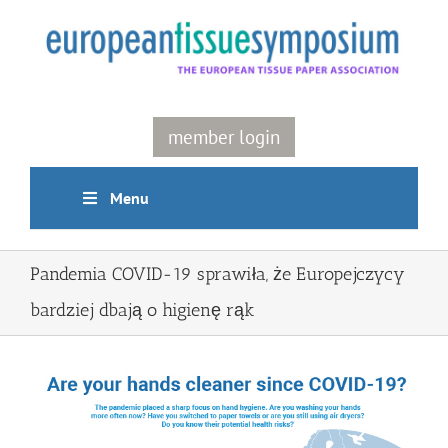
Skip
to
content
member login
Menu
Pandemia COVID-19 sprawiła, że Europejczycy
bardziej dbają o higienę rąk