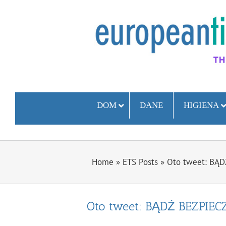
Skip
to
content
DOM
DANE
HIGIENA
Home
»
ETS Posts
»
Oto tweet: BĄD
Oto tweet: BĄDŹ BEZPIEC