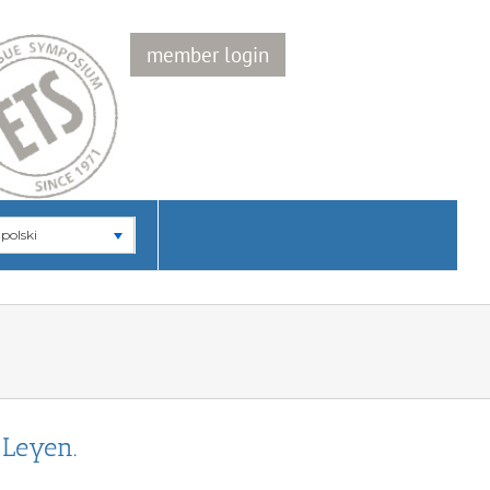
member login
polski
Leyen.