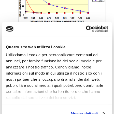
Questo sito web utilizza i cookie
Conclusión para la parte C
Utilizziamo i cookie per personalizzare contenuti ed
Los resultados mostraron que el Secador de Chorro
annunci, per fornire funzionalità dei social media e per
de aire dispersa la contaminación en las manos a
analizzare il nostro traffico. Condividiamo inoltre
distancias de hasta 2,00 metros. Las Toallas de
Papel desempeñaron mejor que el Secador de Aire
informazioni sul modo in cui utilizza il nostro sito con i
Caliente directamente debajo del dispositivo, pero
nostri partner che si occupano di analisi dei dati web,
ambos métodos de secado de manos no mostraron
pubblicità e social media, i quali potrebbero combinarle
una dispersión significativa más allá de 0,25
con altre informazioni che ha fornito loro o che hanno
metros, a diferencia de los Secadores de Chorro de
raccolto dal suo utilizzo dei loro servizi.
Aire.
Parte D:
Contaminación bacteriana de los
Secadores de Chorro de Aire en baños públicos.
Mostra dettagli