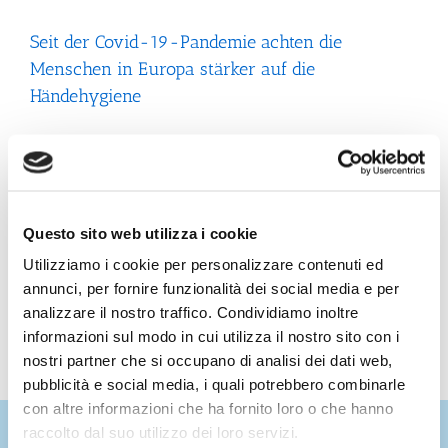
Seit der Covid-19-Pandemie achten die
Menschen in Europa stärker auf die
Händehygiene
Die Menschen waschen ihre Hände häufiger, sind um
die mit elektrischen Händetrocknern verbundenen
gesundheitlichen Risiken besorgt und werden aktiv,
wenn die von ihnen bevorzugte Art des Händetrocknens
nicht angeboten wird. Brüssel, Belgien, 19. September
Questo sito web utilizza i cookie
2022 – Eine Studie hat ergeben, dass sich die Menschen
in Europa seit [...]
Utilizziamo i cookie per personalizzare contenuti ed
annunci, per fornire funzionalità dei social media e per
analizzare il nostro traffico. Condividiamo inoltre
informazioni sul modo in cui utilizza il nostro sito con i
nostri partner che si occupano di analisi dei dati web,
pubblicità e social media, i quali potrebbero combinarle
con altre informazioni che ha fornito loro o che hanno
raccolto dal suo utilizzo dei loro servizi.