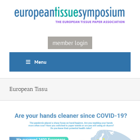
Skip
to
content
member login
Menu
European Tissu