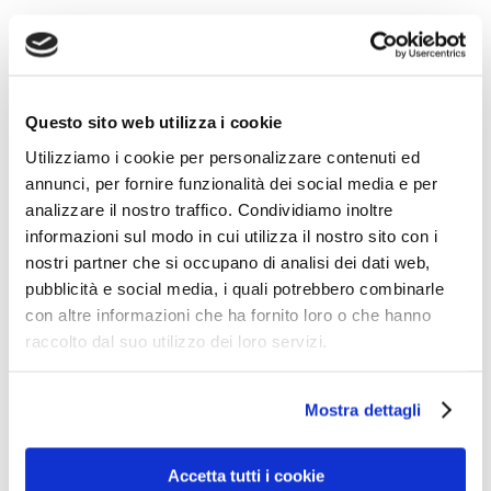
I risultati avranno risvolti importanti per la riduzione del
rischio di infezione tra persone diverse nei bagni degli
ospedali Un nuovo studio condotto su più siti ha
rilevato come i bagni registrino una contaminazione
Questo sito web utilizza i cookie
batterica sensibilmente inferiore se dotati di
asciugamani in carta per le mani anziché di asciugamani
Utilizziamo i cookie per personalizzare contenuti ed
a getto d’aria. Lo studio, condotto [...]
annunci, per fornire funzionalità dei social media e per
analizzare il nostro traffico. Condividiamo inoltre
informazioni sul modo in cui utilizza il nostro sito con i
nostri partner che si occupano di analisi dei dati web,
pubblicità e social media, i quali potrebbero combinarle
con altre informazioni che ha fornito loro o che hanno
raccolto dal suo utilizzo dei loro servizi.
Mostra dettagli
Accetta tutti i cookie