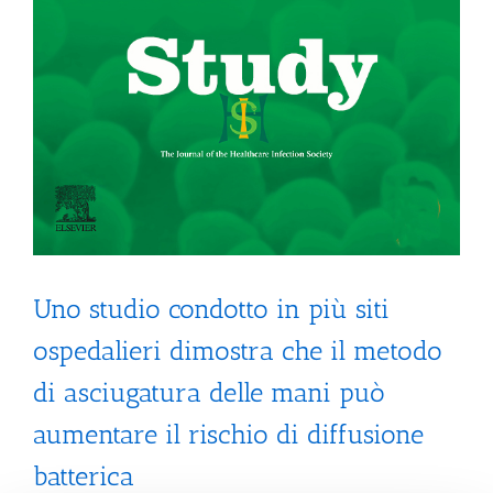
Uno studio condotto in più siti
ospedalieri dimostra che il metodo
di asciugatura delle mani può
aumentare il rischio di diffusione
batterica