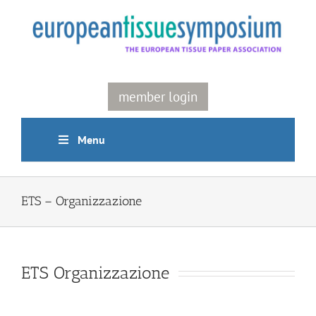
Skip
to
content
member login
Menu
ETS – Organizzazione
ETS Organizzazione