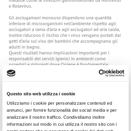
malattie come le infezioni gastrointestinali da Norovirus
e Rotavirus.
Gli asciugamani monouso disperdono una quantità
inferiore di microorganismi nell’ambiente rispetto agli
asciugatori a lama d’aria e agli asciugatori ad aria calda,
inoltre riducono il rischio che i virus vengano portati dai
getti d’aria sul viso dei bambini che accompagnano gli
adulti in bagno.
Questi risultati hanno implicazioni importanti per i
responsabili dei servizi igienici in ambienti come
ospedali e ristoranti dove l’igiene è fondamentale.
Maggiori dettagli alla pagina:
Asciugarsi le mani con
asciugamani monouso riduce la probabilità di
Questo sito web utilizza i cookie
trasmissione dei virus
Utilizziamo i cookie per personalizzare contenuti ed
annunci, per fornire funzionalità dei social media e per
analizzare il nostro traffico. Condividiamo inoltre
informazioni sul modo in cui utilizza il nostro sito con i
nostri partner che si occupano di analisi dei dati web,