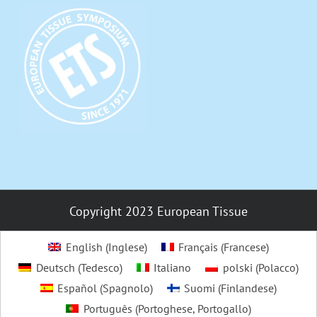
Copyright 2023 European Tissue
English
(
Inglese
)
Français
(
Francese
)
Deutsch
(
Tedesco
)
Italiano
polski
(
Polacco
)
Español
(
Spagnolo
)
Suomi
(
Finlandese
)
Português
(
Portoghese, Portogallo
)