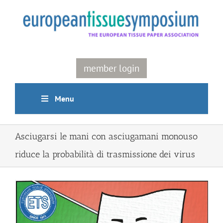
Skip
to
content
member login
Menu
Asciugarsi le mani con asciugamani monouso
riduce la probabilità di trasmissione dei virus
View
Larger
Image