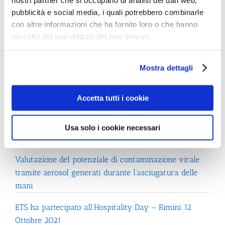
pubblicità e social media, i quali potrebbero combinarle
con altre informazioni che ha fornito loro o che hanno
Cerca
raccolto dal suo utilizzo dei loro servizi.
Mostra dettagli
Accetta tutti i cookie
Messaggi recenti
Usa solo i cookie necessari
Risultati Concorso Fumetti 2023
Valutazione del potenziale di contaminazione virale
tramite aerosol generati durante l’asciugatura delle
mani
ETS ha partecipato all’Hospitality Day – Rimini 12
Ottobre 2021