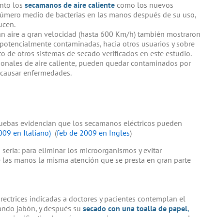
nto los
secamanos de aire caliente
como los nuevos
mero medio de bacterias en las manos después de su uso,
ucen.
zan aire a gran velocidad (hasta 600 Km/h) también mostraron
 potencialmente contaminadas, hacia otros usuarios y sobre
to de otros sistemas de secado verificados en este estudio.
ionales de aire caliente, pueden quedar contaminados por
 causar enfermedades.
ebas evidencian que los secamanos eléctricos pueden
009 en Italiano)
(
feb de 2009 en Ingles
)
seria: para eliminar los microorganismos y evitar
de las manos la misma atención que se presta en gran parte
directrices indicadas a doctores y pacientes contemplan el
zando jabón, y después su
secado con una toalla de papel
,