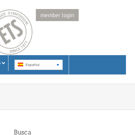
member login
S
Español
Busca