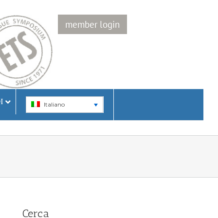
member login
I
Italiano
Cerca