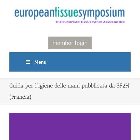
Skip
to
content
member login
Menu
Guida per l’igiene delle mani pubblicata da SF2H
(Francia)
View
Larger
Image