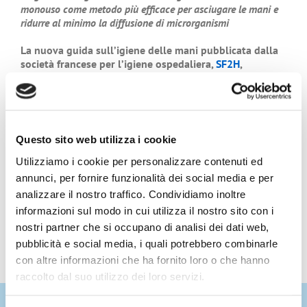
monouso come metodo più efficace per asciugare le mani e
ridurre al minimo la diffusione di microrganismi
La nuova guida sull’igiene delle mani pubblicata dalla
società francese per l’igiene ospedaliera,
SF2H
,
sconsiglia fortemente l’uso di dispositivi elettrici per
l’asciugatura delle mani nei bagni degli ospedali e
consiglia invece l’utilizzo di asciugamani di carta
monouso come metodo più efficace di asciugare le mani
e ridurre al minimo la diffusione di microrganismi in
Questo sito web utilizza i cookie
seguito all’utilizzo del bagno.
Utilizziamo i cookie per personalizzare contenuti ed
Leggi i dettagli e trova il link alla guida in questa
annunci, per fornire funzionalità dei social media e per
pagina: https://europeantissue.com/it/guida-sf2h-
analizzare il nostro traffico. Condividiamo inoltre
italiano/
informazioni sul modo in cui utilizza il nostro sito con i
nostri partner che si occupano di analisi dei dati web,
pubblicità e social media, i quali potrebbero combinarle
con altre informazioni che ha fornito loro o che hanno
raccolto dal suo utilizzo dei loro servizi.