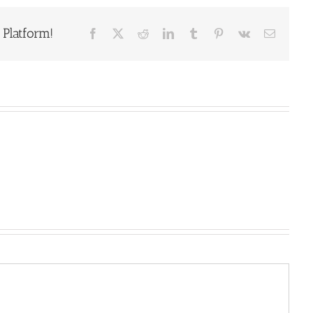
Platform!
Facebook
X
Reddit
LinkedIn
Tumblr
Pinterest
Vk
Email