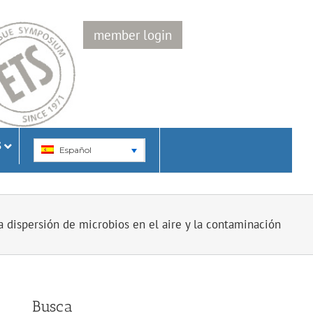
member login
S
Español
a dispersión de microbios en el aire y la contaminación
Busca