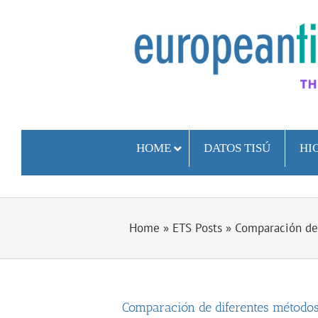
Skip
to
content
HOME
DATOS TISÚ
HI
Home
»
ETS Posts
»
Comparación de 
View
Larger
Comparación de diferentes métodos
Image