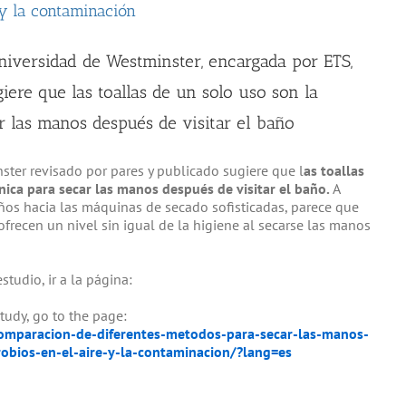
 y la contaminación
niversidad de Westminster, encargada por ETS,
ere que las toallas de un solo uso son la
 las manos después de visitar el baño
ster revisado por pares y publicado sugiere que l
as toallas
ica para secar las manos después de visitar el baño.
A
ños hacia las máquinas de secado sofisticadas, parece que
ofrecen un nivel sin igual de la higiene al secarse las manos
tudio, ir a la página:
tudy, go to the page:
omparacion-de-diferentes-metodos-para-secar-las-manos-
robios-en-el-aire-y-la-contaminacion/?lang=es